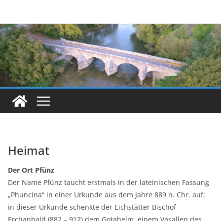
Zum
Inhalt
springen
Heimat
Der Ort Pfünz
Der Name Pfünz taucht erstmals in der lateinischen Fassung
„Phuncina“ in einer Urkunde aus dem Jahre 889 n. Chr. auf;
in dieser Urkunde schenkte der Eichstätter Bischof
Erchanbald (882 – 912) dem Gotahelm, einem Vasallen des