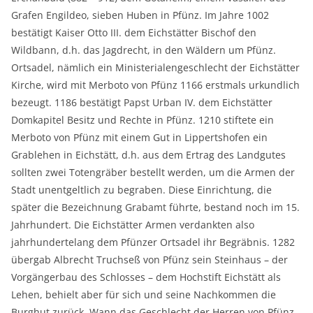
Grafen Engildeo, sieben Huben in Pfünz. Im Jahre 1002
bestätigt Kaiser Otto III. dem Eichstätter Bischof den
Wildbann, d.h. das Jagdrecht, in den Wäldern um Pfünz.
Ortsadel, nämlich ein Ministerialengeschlecht der Eichstätter
Kirche, wird mit Merboto von Pfünz 1166 erstmals urkundlich
bezeugt. 1186 bestätigt Papst Urban IV. dem Eichstätter
Domkapitel Besitz und Rechte in Pfünz. 1210 stiftete ein
Merboto von Pfünz mit einem Gut in Lippertshofen ein
Grablehen in Eichstätt, d.h. aus dem Ertrag des Landgutes
sollten zwei Totengräber bestellt werden, um die Armen der
Stadt unentgeltlich zu begraben. Diese Einrichtung, die
später die Bezeichnung Grabamt führte, bestand noch im 15.
Jahrhundert. Die Eichstätter Armen verdankten also
jahrhundertelang dem Pfünzer Ortsadel ihr Begräbnis. 1282
übergab Albrecht Truchseß von Pfünz sein Steinhaus – der
Vorgängerbau des Schlosses – dem Hochstift Eichstätt als
Lehen, behielt aber für sich und seine Nachkommen die
Burghut zurück. Wann das Geschlecht der Herren von Pfünz